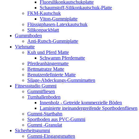
Fluorsilikonkautschukplatte
Schaumstoff-Silikonkautschuk-Platte
FKM-Kautschuk
Viton-Gummiplatte
Flüssigphasen-Latexkautschuk
Silikonpackblatt
Gummiboden
Anti-Rutsch-Gummiplatte
Viehmatte
Kuh und Pferd Matte
Schwamm Pferdematte
Pferdeanhängermatte
Bettmatratze Matte
Benutzerdefinierte Matte
Silage-Abdeckungs-Gummimatten
Fitnessstudio Gummi
Gummifliesen
Turnhallenboden
Innenholz - Getreide kommerzielle Böden
Laminierte ineinandergreifende Sportbodenfliesen
Gummi-Startbahn
Sportboden aus PVC-Gummi
Gummi -Granulat
Sicherheitsgummi
Gummi-Eingangsmatten