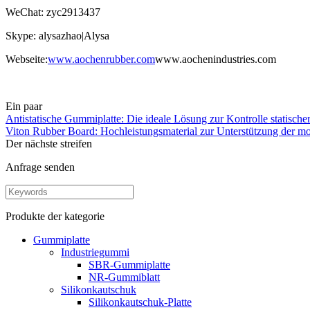
WeChat: zyc2913437
Skype: alysazhao|Alysa
Webseite:
www.aochenrubber.com
www.aochenindustries.com
Ein paar
Antistatische Gummiplatte: Die ideale Lösung zur Kontrolle statischer 
Viton Rubber Board: Hochleistungsmaterial zur Unterstützung der mo
Der nächste streifen
Anfrage senden
Produkte der kategorie
Gummiplatte
Industriegummi
SBR-Gummiplatte
NR-Gummiblatt
Silikonkautschuk
Silikonkautschuk-Platte