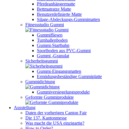
Pferdeanhängermatte
Bettmatratze Matte
Benutzerdefinierte Matte
Silage-Abdeckungs-Gummimatten
Fitnessstudio Gummi
Gummifliesen
Turnhallenboden
Gummi-Startbahn
Sportboden aus PVC-Gummi
Gummi -Granulat
Sicherheitsgummi
Gummi-Eingangsmatten
Ermüdungsbeständige Gummiplatte
Gummidichtung
Gummiversiegelungsprodukt
Geformte Gummiprodukte
Ausstellung
Daten der vorherigen Canton Fair
Die 137. Kantonmesse
Was macht die USA einzigartig?
How to Order?