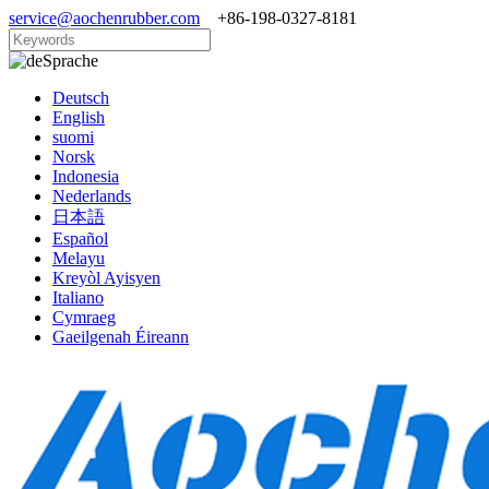
service@aochenrubber.com
+86-198-0327-8181
Sprache
Deutsch
English
suomi
Norsk
Indonesia
Nederlands
日本語
Español
Melayu
Kreyòl Ayisyen
Italiano
Cymraeg
Gaeilgenah Éireann